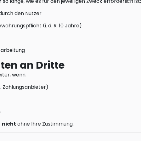
 lange, wie es für den jeweiligen Zweck erforderlich ist:
 durch den Nutzer
hrungspflicht (i. d. R. 10 Jahre)
earbeitung
ten an Dritte
ter, wenn:
 B. Zahlungsanbieter)
n
t
nicht
ohne Ihre Zustimmung.